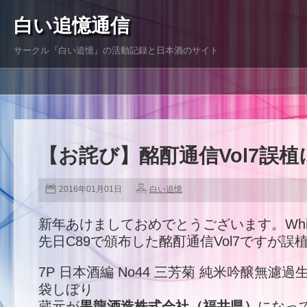
白い追憶通信
サークル『白い追憶』の活動記録と日本酒のサイト
【お詫び】酩酊通信Vol7誤
2016年01月01日
白い追憶
新年あけましておめでとうございます。Whit
先日C89で頒布した酩酊通信Vol7ですが
7P 日本酒編 No44 三芳菊 純米吟醸無濾過
袋しぼり
蔵元が
黒龍酒造株式会社（福井県）
になっ