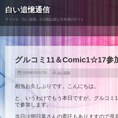
白い追憶通信
サークル『白い追憶』の活動記録と日本酒のサイト
グルコミ11＆Comic1☆17
2020年10月17日
白い追憶
相当お久しぶりです。こんにちは。
と、いうわけでもう本日ですが、グルコミ11
で参加します。
当日は明日葉さんの委託もありますので是