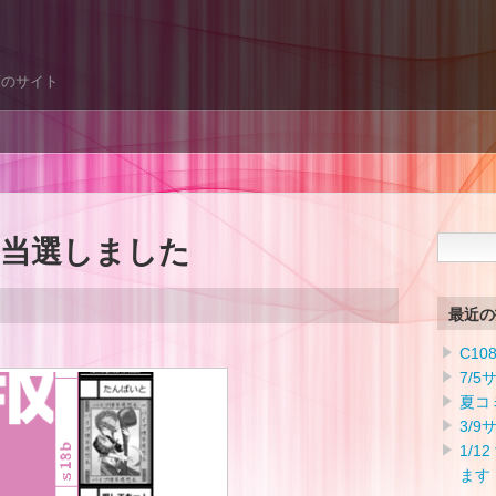
酒のサイト
）当選しました
検
索:
最近の
C1
7/
夏コ
3/9
1/
ます