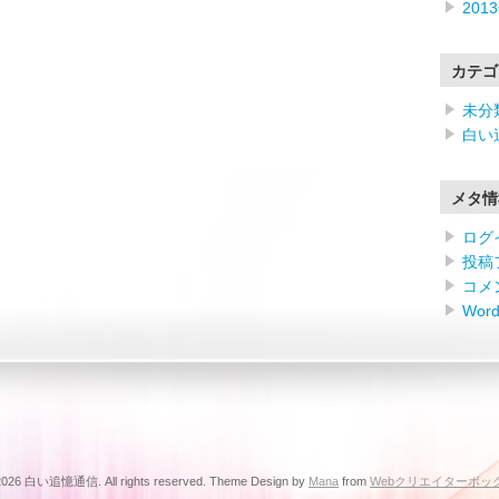
201
カテゴ
未分
白い
メタ情
ログ
投稿
コメ
Word
2026 白い追憶通信. All rights reserved. Theme Design by
Mana
from
Webクリエイターボッ