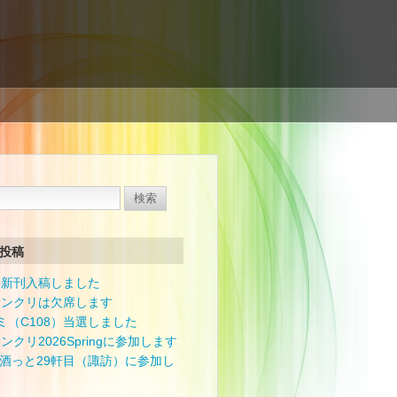
投稿
08新刊入稿しました
5サンクリは欠席します
ミ（C108）当選しました
サンクリ2026Springに参加します
12 酒っと29軒目（諏訪）に参加し