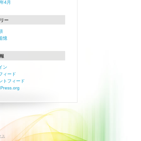
3年4月
リー
類
追憶
報
イン
フィード
ントフィード
Press.org
クス