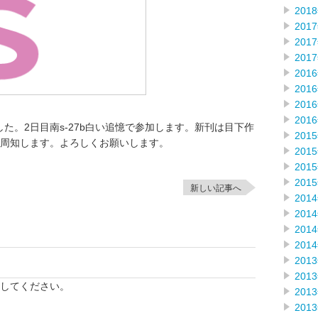
201
201
201
201
201
201
201
201
した。2日目南s-27b白い追憶で参加します。新刊は目下作
201
周知します。よろしくお願いします。
201
201
201
新しい記事へ
201
201
201
201
201
201
してください。
201
201